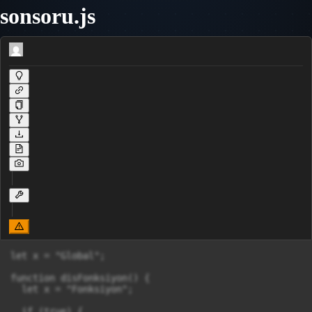
sonsoru.js
let x = "Global"; 

function disFonksiyon() {

  let x = "Fonksiyon"; 

  if (true) {
