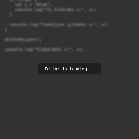
    let x = "Blok"; 

    console.log("İç bloktaki x:", x); 

  }

  console.log("Fonksiyon içindeki x:", x); 

}

disFonksiyon();

Editor is loading...