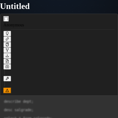
Untitled
Anonymous
describe dept; 

desc salgrade;
