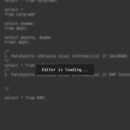
select * from salgrade;

select *

from salgrade'

select dname;

from dept;

select deptno, dname

fromt dept;

/*

1. Parašykite užklausą visai informacijai iš SALGRADE 
*/

select * from salgrade;

Editor is loading...
/*

2. Parašykite užklausą visai informacijai iš EMP lente
*/
