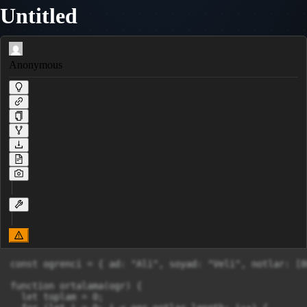
Untitled
Anonymous
const ogrenci = { ad: "Ali", soyad: "Veli", notlar: [8
function ortalama(ogr) {

  let toplam = 0;
