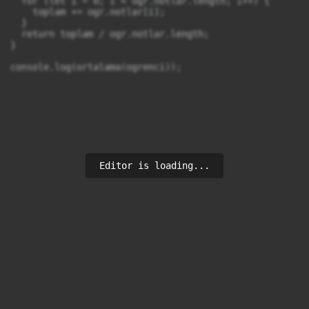
  for (let i = 0; i < ogr.notlar.length; i++) {

    toplam += ogr.notlar[i];

  }

  return toplam / ogr.notlar.length;

}

console.log(ortalama(ogrenci));

Editor is loading...